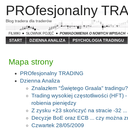
PROfesjonalny TR
Blog tradera dla traderów
FILMIKI
SŁOWNIK POJĘĆ
POWIADOMIENIA O NOWYCH WPISACH
START
DZIENNA ANALIZA
PSYCHOLOGIA TRADINGU
Mapa strony
PROfesjonalny TRADING
Dzienna Analiza
Znalazłem "Świętego Graala" tradingu?
Trading wysokiej częstotliwości (HFT)
robienia pieniędzy
Z zysku +23 skończyć na stracie -32 ...
Decyzje BoE oraz ECB ... czy można z
Czwartek 28/05/2009