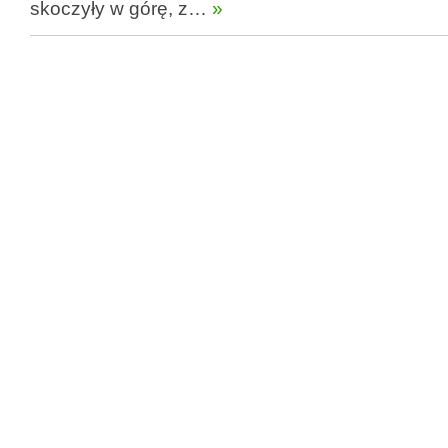
skoczyły w górę, z…
»