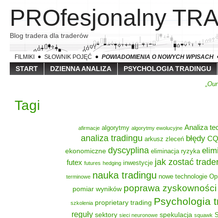
PROfesjonalny TR
Blog tradera dla traderów
FILMIKI
SŁOWNIK POJĘĆ
POWIADOMIENIA O NOWYCH WPISACH
START
DZIENNA ANALIZA
PSYCHOLOGIA TRADINGU
„Our
Tagi
Analiza te
algorytmy
afirmacje
algorytmy ewolucyjne
analiza tradingu
błędy
C
arkusz zleceń
dyscyplina
elim
ekonomiczne
eliminacja ryzyka
jak zostać trad
futex
inwestycje
futures
hedging
nauka tradingu
nowe technologie
Op
terminowe
poprawa zyskowności
pomiar wyników
Psychologia t
proprietary trading
szkolenia
reguły
sektory
spekulacja
S
sieci neuronowe
squawk