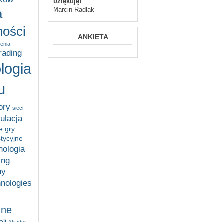
Dziękuję!
Marcin Radlak
a
ości
ANKIETA
lenia
trading
logia
u
ory
sieci
ulacja
e gry
stycyjne
nologia
ing
ny
hnologies
zne
li
Xtrader