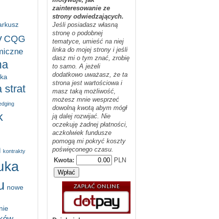
zainteresowanie ze
strony odwiedzających.
arkusz
Jeśli posiadasz własną
stronę o podobnej
y
CQG
tematyce, umieść na niej
linka do mojej strony i jeśli
miczne
dasz mi o tym znać, zrobię
na
to samo. A jeżeli
dodatkowo uważasz, że ta
yka
strona jest wartościowa i
 strat
masz taką możliwość,
możesz mnie wesprzeć
edging
dowolną kwotą abym mógł
k
ją dalej rozwijać. Nie
oczekuję żadnej płatności,
aczkolwiek fundusze
pomogą mi pokryć koszty
m
poświęconego czasu.
kontrakty
Kwota:
PLN
uka
u
nowe
nie
ików