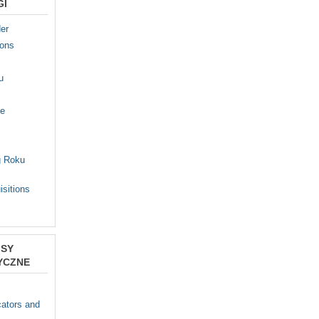
GI
er
ions
u
fe
g Roku
isitions
ISY
YCZNE
s
ators and