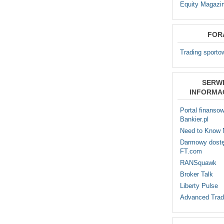
Equity Magazi
FOR
Trading sporto
SERW
INFORMA
Portal finanso
Bankier.pl
Need to Know
Darmowy dostę
FT.com
RANSquawk
Broker Talk
Liberty Pulse
Advanced Trad