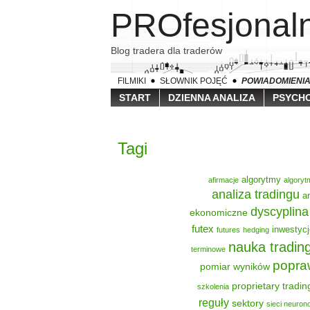
PROfesjona
Blog tradera dla traderów
FILMIKI
SŁOWNIK POJĘĆ
POWIADOMIENI
START
DZIENNA ANALIZA
PSYCHO
Tagi
algorytmy
afirmacje
algoryt
analiza tradingu
a
dyscyplina
ekonomiczne
futex
inwestycj
futures
hedging
nauka tradin
terminowe
popra
pomiar wyników
proprietary tradin
szkolenia
reguły
sektory
sieci neuro