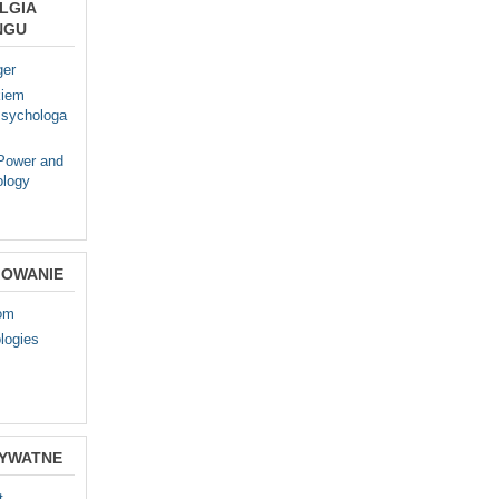
LGIA
NGU
ger
kiem
sychologa
 Power and
ology
OWANIE
com
logies
RYWATNE
t