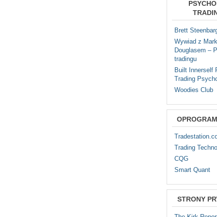
PSYCHO
TRADI
Brett Steenbar
Wywiad z Mar
Douglasem – P
tradingu
Built Innerself
Trading Psych
Woodies Club
OPROGRAM
Tradestation.
Trading Techno
CQG
Smart Quant
STRONY P
The Kirk Repor