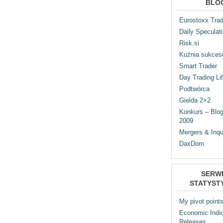
BLO
Eurostoxx Trad
Daily Speculat
Risk.si
Kuźnia sukces
Smart Trader
Day Trading Li
Podtwórca
Gielda 2×2
Konkurs – Blo
2009
Mergers & Inqu
DaxDom
SERW
STATYST
My pivot point
Economic Indic
Releases