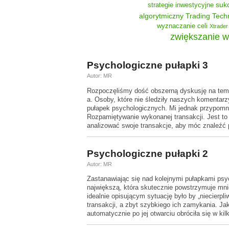
suk
strategie inwestycyjne
algorytmiczny
Trading Tech
wyznaczanie celi
Xtrader
zwiększanie w
Psychologiczne pułapki 3
Autor: MR
Rozpoczęliśmy dość obszerną dyskusję na tema
a. Osoby, które nie śledziły naszych komenta
pułapek psychologicznych. Mi jednak przypomni
Rozpamiętywanie wykonanej transakcji. Jest to 
analizować swoje transakcje, aby móc znaleźć
Psychologiczne pułapki 2
Autor: MR
Zastanawiając się nad kolejnymi pułapkami psy
największą, która skutecznie powstrzymuje mn
idealnie opisującym sytuację było by „niecierpl
transakcji, a zbyt szybkiego ich zamykania. Ja
automatycznie po jej otwarciu obróciła się w k