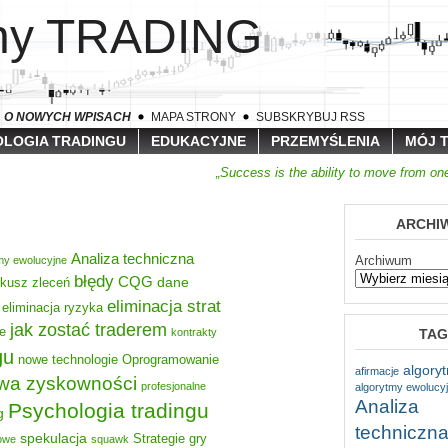
lny TRADING
A O NOWYCH WPISACH
MAPA STRONY
SUBSKRYBUJ RSS
LOGIA TRADINGU
EDUKACYJNE
PRZEMYŚLENIA
MÓJ 
„Success is the ability to move from one
ARCHI
Analiza techniczna
Archiwum
my ewolucyjne
błędy
CQG
dane
rkusz zleceń
eliminacja strat
eliminacja ryzyka
jak zostać traderem
e
TAG
kontrakty
gu
nowe technologie
Oprogramowanie
algory
afirmacje
wa zyskowności
profesjonalne
algorytmy ewolucy
Analiza
Psychologia tradingu
g
techniczn
spekulacja
Strategie gry
nowe
squawk