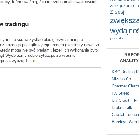
osoby, które uważają, że nie trzeba analizować swoich
zarządzanie f
Z sesji
zwiększa
w tradingu
wydajnoś
japońskie
nym miejscu wszystkie błędy, przynajmniej te
zez każdego początkującego tradera (niektórzy nawet ze
wtedy mogą nie być błędami, jeżeli ich wykonanie było
RAPO
ng) Wyobraźmy sobie sytuację, że właśnie
ANALIT
ując zazwyczaj 1…
»
KBC Dealing 
Mizuho Co.
Charmer Chart
FX Street
Uni Credit – Fr
Broker Talk
Capital Econo
Barclays Weal