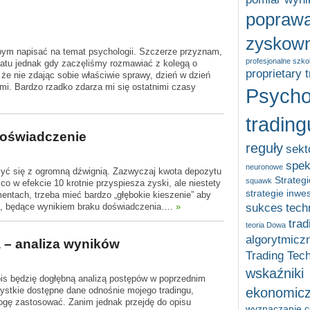
popraw
zyskown
bym napisać na temat psychologii. Szczerze przyznam,
profesjonalne szko
atu jednak gdy zaczęliśmy rozmawiać z kolegą o
proprietary 
 że nie zdając sobie właściwie sprawy, dzień w dzień
i. Bardzo rzadko zdarza mi się ostatnimi czasy
Psycho
trading
doświadczenie
reguły
sekt
spek
neuronowe
zyć się z ogromną dźwignią. Zazwyczaj kwota depozytu
Strategi
squawk
o w efekcie 10 krotnie przyspiesza zyski, ale niestety
strategie inwe
umentach, trzeba mieć bardzo „głębokie kieszenie” aby
u, będące wynikiem braku doświadczenia….
»
sukces
tech
trad
teoria Dowa
algorytmicz
 – analiza wyników
Trading Tec
wskaźniki
pis będzię dogłębną analizą postępów w poprzednim
ystkie dostępne dane odnośnie mojego tradingu,
ekonomic
mogę zastosować. Zanim jednak przejdę do opisu
wyznaczanie ce