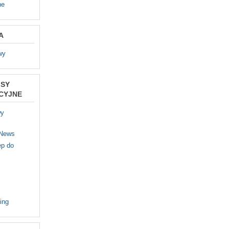
ne
A
wy
ISY
CYJNE
wy
 News
p do
ing