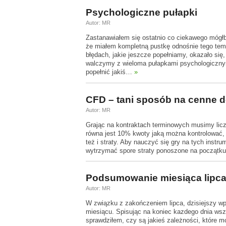
Psychologiczne pułapki
Autor: MR
Zastanawiałem się ostatnio co ciekawego mógł
że miałem kompletną pustkę odnośnie tego tem
błędach, jakie jeszcze popełniamy, okazało się,
walczymy z wieloma pułapkami psychologicznym
popełnić jakiś…
»
CFD – tani sposób na cenne 
Autor: MR
Grając na kontraktach terminowych musimy lic
równa jest 10% kwoty jaką można kontrolować, c
też i straty. Aby nauczyć się gry na tych instr
wytrzymać spore straty ponoszone na początk
Podsumowanie miesiąca lipca
Autor: MR
W związku z zakończeniem lipca, dzisiejszy w
miesiącu. Spisując na koniec kazdego dnia wsz
sprawdziłem, czy są jakieś zależności, które 