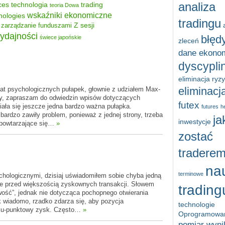
ces
technologia
trading
analiza
teoria Dowa
wskaźniki ekonomiczne
nologies
tradingu
Z sesji
zarządzanie funduszami
ydajności
błęd
świece japońskie
zleceń
dane ekono
dyscypli
eliminacja ryz
eliminacja
t psychologicznych pułapek, głownie z udziałem Max-
rzy, zapraszam do odwiedzin wpisów dotyczących
futex
ała się jeszcze jedna bardzo ważna pułapka.
futures
h
bardzo zawiły problem, ponieważ z jednej strony, trzeba
ja
inwestycje
 powtarzające się…
»
zostać
tradere
na
terminowe
chologicznymi, dzisiaj uświadomiłem sobie chyba jedną
ie przed większością zyskownych transakcji. Słowem
trading
iwość”, jednak nie dotycząca pochopnego otwierania
k wiadomo, rzadko zdarza się, aby pozycja
technologie
ilku-punktowy zysk. Często…
»
Oprogramowa
pomiar wyn