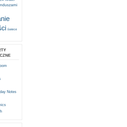
unduszami
nie
ci
świece
RTY
YCZNE
Room
s
iday Notes
mics
th