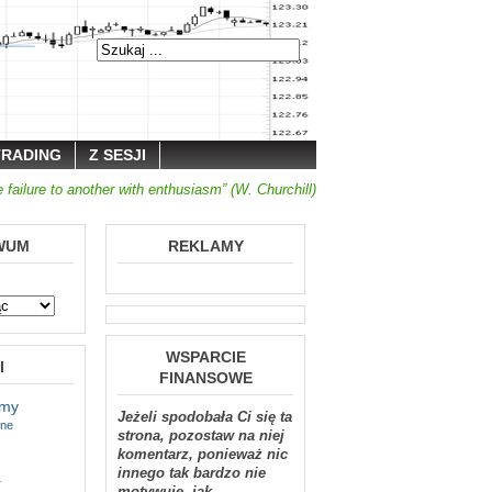
TRADING
Z SESJI
 failure to another with enthusiasm” (W. Churchill)
WUM
REKLAMY
WSPARCIE
I
FINANSOWE
tmy
Jeżeli spodobała Ci się ta
jne
strona, pozostaw na niej
komentarz, ponieważ nic
a
innego tak bardzo nie
motywuje, jak