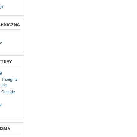
je
CHNICZNA
te
TTERY
g
– Thoughts
Line
 Outside
al
ISMA