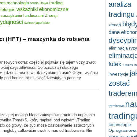
ces
technologia
trading
analiza
teoria Dowa
wskaźniki ekonomiczne
nologies
tradingu
Z sesji
zarządzanie funduszami
ydajności
błęd
świece japońskie
zleceń
dane ekono
ci (HFT) – maszynka do robienia
dyscypli
eliminacja ryz
eliminacja
ansowych coraz częściej pojawia się tajemniczy zwrot
futex
futures
h
sokiej częstotliwości. Co oznacza i dlaczego
ja
stwierdzenia rośnie w tak szybkim czasie? O tym właśnie
inwestycje
dy pod koniec lat dziewięćdziesiątych parkiety
zostać
tradere
na
terminowe
trading
dzającej mojego bloga zainspirował mnie do napisania
wnika TomekS, który napisał pod wpisem „Trading
technologie
szło do głowy, że byc moze zastosowanie sztucznych
Oprogramowa
mogłoby całkowicie uwolnic nas od tradowania. Nie
pomiar wyn