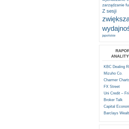
zarządzanie f
Z sesji
zwiększa
wydajnoś
japońskie
RAPO
ANALIT
KBC Dealing 
Mizuho Co.
Charmer Chart
FX Street
Uni Credit – Fr
Broker Talk
Capital Econo
Barclays Weal