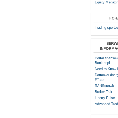
Equity Magazi
FOR
Trading sporto
SERW
INFORMA
Portal finanso
Bankier.pl
Need to Know
Darmowy dostę
FT.com
RANSquawk
Broker Talk
Liberty Pulse
Advanced Trad