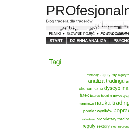
PROfesjona
Blog tradera dla traderów
FILMIKI
SŁOWNIK POJĘĆ
POWIADOMIENI
START
DZIENNA ANALIZA
PSYCHO
Tagi
algorytmy
afirmacje
algoryt
analiza tradingu
a
dyscyplina
ekonomiczne
futex
inwestycj
futures
hedging
nauka tradin
terminowe
popra
pomiar wyników
proprietary tradin
szkolenia
reguły
sektory
sieci neuro