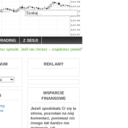
TRADING
Z SESJI
iesz sposób. Jeśli nie chcesz – znajdziesz powód”
WUM
REKLAMY
WSPARCIE
I
FINANSOWE
tmy
Jeżeli spodobała Ci się ta
jne
strona, pozostaw na niej
komentarz, ponieważ nic
a
innego tak bardzo nie
motywuje, jak