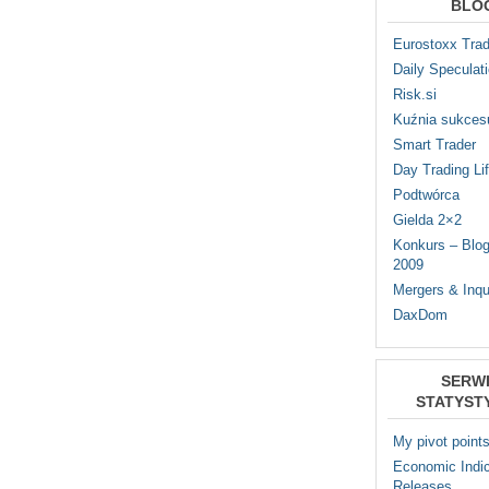
BLO
Eurostoxx Trad
Daily Speculat
Risk.si
Kuźnia sukces
Smart Trader
Day Trading Li
Podtwórca
Gielda 2×2
Konkurs – Blo
2009
Mergers & Inqu
DaxDom
SERW
STATYST
My pivot point
Economic Indic
Releases