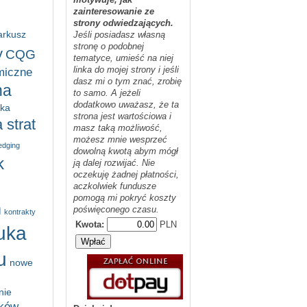
zainteresowanie ze
strony odwiedzających.
arkusz
Jeśli posiadasz własną
stronę o podobnej
y
CQG
tematyce, umieść na niej
linka do mojej strony i jeśli
miczne
dasz mi o tym znać, zrobię
na
to samo. A jeżeli
dodatkowo uważasz, że ta
yka
strona jest wartościowa i
 strat
masz taką możliwość,
możesz mnie wesprzeć
edging
dowolną kwotą abym mógł
k
ją dalej rozwijać. Nie
oczekuję żadnej płatności,
aczkolwiek fundusze
pomogą mi pokryć koszty
m
poświęconego czasu.
kontrakty
Kwota:
PLN
uka
u
nowe
nie
ików