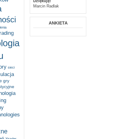
Dziękuję!
Marcin Radlak
a
ości
ANKIETA
lenia
trading
logia
u
ory
sieci
ulacja
e gry
stycyjne
nologia
ing
ny
hnologies
zne
li
Xtrader