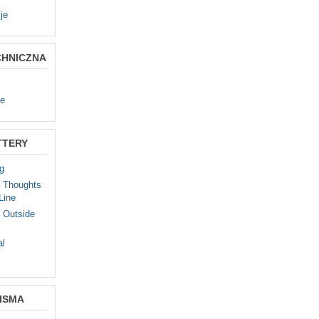
je
CHNICZNA
te
TTERY
g
– Thoughts
Line
 Outside
al
ISMA