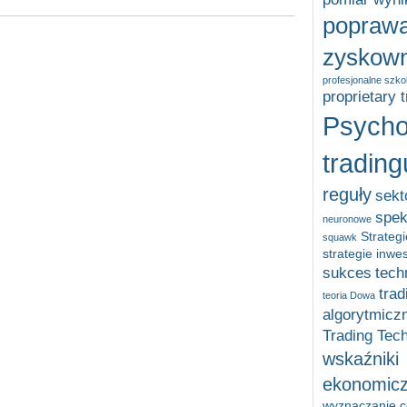
popraw
zyskown
profesjonalne szko
proprietary 
Psycho
trading
reguły
sekt
spek
neuronowe
Strategi
squawk
strategie inwe
sukces
tech
trad
teoria Dowa
algorytmicz
Trading Tec
wskaźniki
ekonomic
wyznaczanie ce