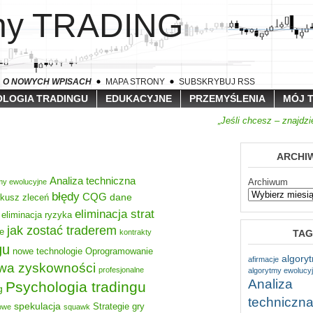
lny TRADING
A O NOWYCH WPISACH
MAPA STRONY
SUBSKRYBUJ RSS
LOGIA TRADINGU
EDUKACYJNE
PRZEMYŚLENIA
MÓJ 
„Jeśli chcesz – znajdz
ARCHI
Analiza techniczna
Archiwum
my ewolucyjne
błędy
CQG
dane
rkusz zleceń
eliminacja strat
eliminacja ryzyka
jak zostać traderem
e
TAG
kontrakty
gu
nowe technologie
Oprogramowanie
algory
afirmacje
wa zyskowności
profesjonalne
algorytmy ewolucy
Analiza
Psychologia tradingu
g
techniczn
spekulacja
Strategie gry
nowe
squawk