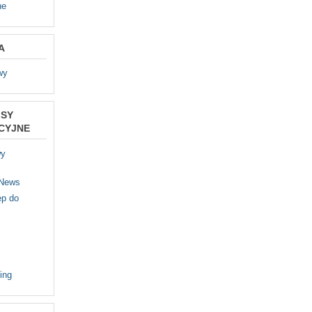
ne
A
wy
ISY
CYJNE
wy
 News
p do
ing