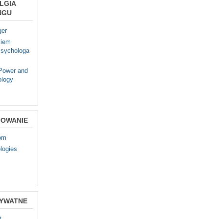
LGIA
NGU
ger
kiem
sychologa
 Power and
ology
OWANIE
com
logies
RYWATNE
t