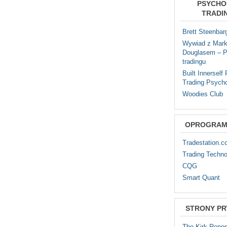
PSYCHO
TRADI
Brett Steenbar
Wywiad z Mar
Douglasem – P
tradingu
Built Innerself
Trading Psych
Woodies Club
OPROGRAM
Tradestation.
Trading Techno
CQG
Smart Quant
STRONY P
The Kirk Repor