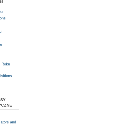
GI
er
ions
u
fe
g Roku
isitions
ISY
YCZNE
s
ators and