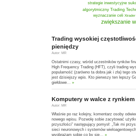
suk
strategie inwestycyjne
algorytmiczny
Trading Tech
wyznaczanie celi
Xtrader
zwiększanie w
Trading wysokiej częstotliwoś
pieniędzy
Autor: MR
Ostatnimi czasy, wśród uczestników rynków fin
High Frequency Trading (HFT), czyli trading wy
popularność (zarówno ta dobra jak i zła) tego 
jest dzisiejszy wpis. Kto pierwszy ten lepszy G
giełdowe…
»
Komputery w walce z rynkiem
Autor: MR
Właśnie po raz kolejny, komentarz osoby odwie
nowego wpisu. Pozwolę sobie zacytować użytko
przyszłości” następujący pomysł: „Tak mi przy
sieci neuronowych i systemów wieloagentowych 
wyobrażam sobie co by sie…
»