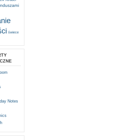
unduszami
nie
ci
świece
RTY
YCZNE
Room
s
iday Notes
mics
th