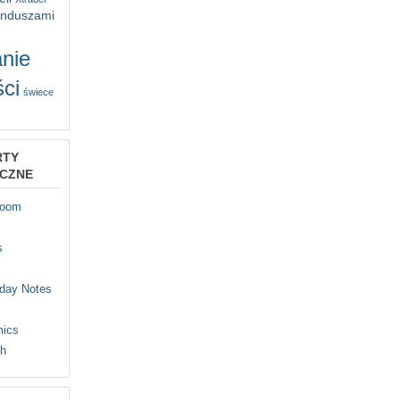
unduszami
nie
ci
świece
RTY
YCZNE
Room
s
iday Notes
mics
th