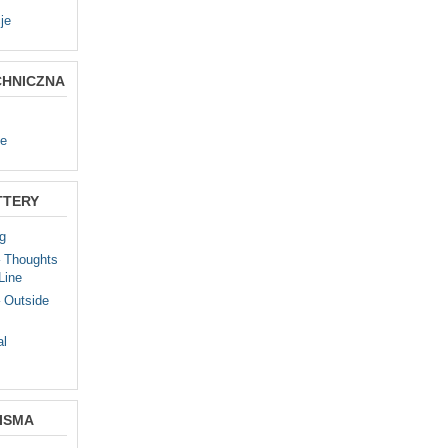
je
CHNICZNA
te
TTERY
g
– Thoughts
Line
 Outside
al
ISMA