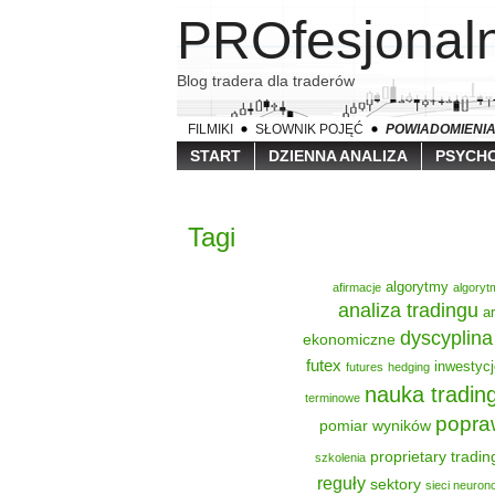
PROfesjona
Blog tradera dla traderów
FILMIKI
SŁOWNIK POJĘĆ
POWIADOMIENI
START
DZIENNA ANALIZA
PSYCHO
Tagi
algorytmy
afirmacje
algoryt
analiza tradingu
a
dyscyplina
ekonomiczne
futex
inwestycj
futures
hedging
nauka tradin
terminowe
popra
pomiar wyników
proprietary tradin
szkolenia
reguły
sektory
sieci neuro