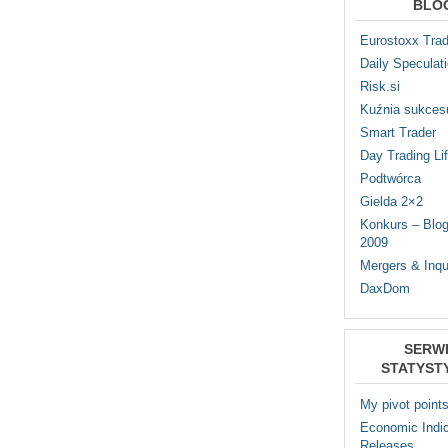
BLO
Eurostoxx Trad
Daily Speculat
Risk.si
Kuźnia sukces
Smart Trader
Day Trading Li
Podtwórca
Gielda 2×2
Konkurs – Blo
2009
Mergers & Inqu
DaxDom
SERW
STATYST
My pivot point
Economic Indic
Releases