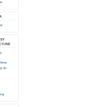
ne
A
wy
ISY
CYJNE
wy
 News
p do
ing