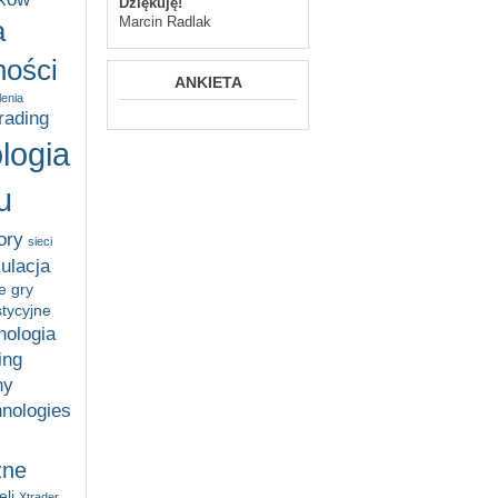
Dziękuję!
Marcin Radlak
a
ości
ANKIETA
lenia
trading
logia
u
ory
sieci
ulacja
e gry
stycyjne
nologia
ing
ny
hnologies
zne
li
Xtrader