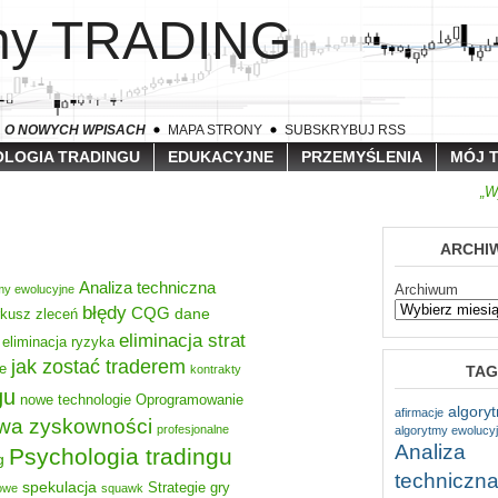
lny TRADING
A O NOWYCH WPISACH
MAPA STRONY
SUBSKRYBUJ RSS
LOGIA TRADINGU
EDUKACYJNE
PRZEMYŚLENIA
MÓJ 
„W
ARCHI
Analiza techniczna
Archiwum
my ewolucyjne
błędy
CQG
dane
rkusz zleceń
eliminacja strat
eliminacja ryzyka
jak zostać traderem
e
TAG
kontrakty
gu
nowe technologie
Oprogramowanie
algory
afirmacje
wa zyskowności
profesjonalne
algorytmy ewolucy
Analiza
Psychologia tradingu
g
techniczn
spekulacja
Strategie gry
nowe
squawk