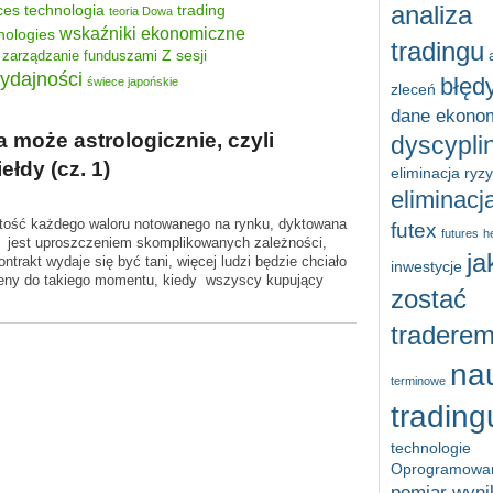
ces
technologia
trading
analiza
teoria Dowa
wskaźniki ekonomiczne
nologies
tradingu
Z sesji
zarządzanie funduszami
ydajności
błęd
świece japońskie
zleceń
dane ekono
 może astrologicznie, czyli
dyscypli
ełdy (cz. 1)
eliminacja ryz
eliminacja
tość każdego waloru notowanego na rynku, dyktowana
futex
futures
h
to jest uproszczeniem skomplikowanych zależności,
ja
ntrakt wydaje się być tani, więcej ludzi będzie chciało
inwestycje
ceny do takiego momentu, kiedy wszyscy kupujący
zostać
tradere
na
terminowe
trading
technologie
Oprogramowa
pomiar wyn