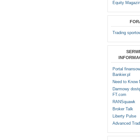
Equity Magazi
FOR
Trading sporto
SERW
INFORMA
Portal finanso
Bankier.pl
Need to Know
Darmowy dostę
FT.com
RANSquawk
Broker Talk
Liberty Pulse
Advanced Trad