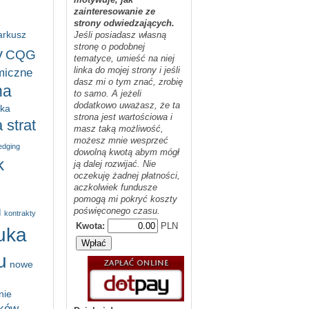
zainteresowanie ze
strony odwiedzających.
arkusz
Jeśli posiadasz własną
stronę o podobnej
y
CQG
tematyce, umieść na niej
linka do mojej strony i jeśli
miczne
dasz mi o tym znać, zrobię
na
to samo. A jeżeli
dodatkowo uważasz, że ta
yka
strona jest wartościowa i
 strat
masz taką możliwość,
możesz mnie wesprzeć
edging
dowolną kwotą abym mógł
k
ją dalej rozwijać. Nie
oczekuję żadnej płatności,
aczkolwiek fundusze
pomogą mi pokryć koszty
m
poświęconego czasu.
kontrakty
Kwota:
PLN
uka
u
nowe
nie
ików