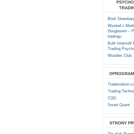
PSYCHO
TRADI
Brett Steenbar
Wywiad z Mar
Douglasem – P
tradingu
Built Innerself
Trading Psych
Woodies Club
OPROGRAM
Tradestation.
Trading Techno
CQG
Smart Quant
STRONY P
The Kirk Repor