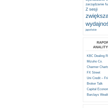
zarządzanie f
Z sesji
zwiększa
wydajnoś
japońskie
RAPO
ANALIT
KBC Dealing 
Mizuho Co.
Charmer Chart
FX Street
Uni Credit – Fr
Broker Talk
Capital Econo
Barclays Weal