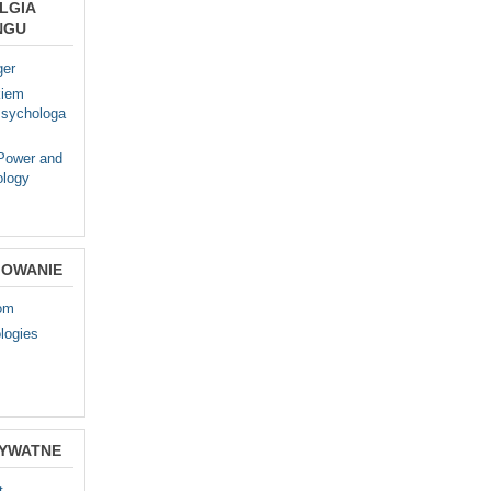
LGIA
NGU
ger
kiem
sychologa
 Power and
ology
OWANIE
com
logies
RYWATNE
t