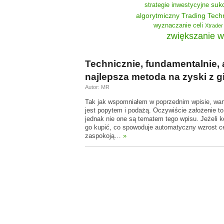
suk
strategie inwestycyjne
algorytmiczny
Trading Tech
wyznaczanie celi
Xtrader
zwiększanie w
Technicznie, fundamentalnie, a
najlepsza metoda na zyski z gi
Autor: MR
Tak jak wspomniałem w poprzednim wpisie, war
jest popytem i podażą. Oczywiście założenie 
jednak nie one są tematem tego wpisu. Jeżeli ko
go kupić, co spowoduje automatyczny wzrost 
zaspokoją…
»