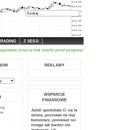
TRADING
Z SESJI
ygrywanie oznacza brak strachu przed przegraną”
WUM
REKLAMY
WSPARCIE
I
FINANSOWE
tmy
Jeżeli spodobała Ci się ta
jne
strona, pozostaw na niej
komentarz, ponieważ nic
a
innego tak bardzo nie
motywuje, jak