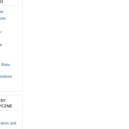
GI
er
ions
u
fe
g Roku
isitions
ISY
YCZNE
s
ators and