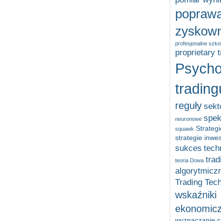
popraw
zyskown
profesjonalne szko
proprietary 
Psycho
trading
reguły
sekt
spek
neuronowe
Strategi
squawk
strategie inwe
sukces
tech
trad
teoria Dowa
algorytmicz
Trading Tec
wskaźniki
ekonomic
wyznaczanie ce