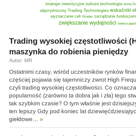
sukces
technologia
strategie inwestycyjne
teoria 
wskaźniki 
algorytmiczny
Trading Technologies
wyznaczanie celi
zarządzanie funduszam
Xtrader
zwiększanie wydajności
świece japo
Trading wysokiej częstotliwości (
maszynka do robienia pieniędzy
Autor: MR
Ostatnimi czasy, wśród uczestników rynków fin
częściej pojawia się tajemniczy zwrot High Freq
czyli trading wysokiej częstotliwości. Co oznacz
popularność (zarówno ta dobra jak i zła) tego st
tak szybkim czasie? O tym właśnie jest dzisiejsz
ten lepszy Gdy pod koniec lat dziewięćdziesiątyc
giełdowe…
»