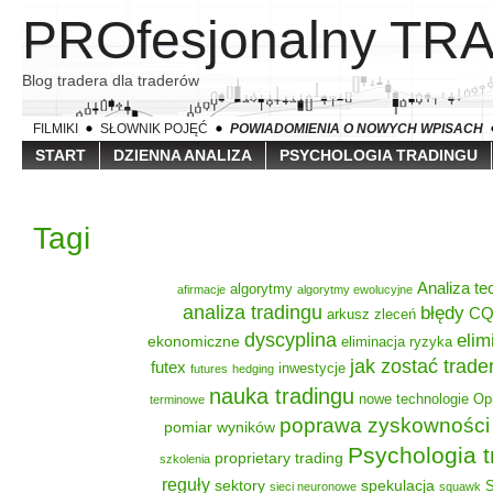
PROfesjonalny TR
Blog tradera dla traderów
FILMIKI
SŁOWNIK POJĘĆ
POWIADOMIENIA O NOWYCH WPISACH
START
DZIENNA ANALIZA
PSYCHOLOGIA TRADINGU
Tagi
Analiza te
algorytmy
afirmacje
algorytmy ewolucyjne
analiza tradingu
błędy
C
arkusz zleceń
dyscyplina
elim
ekonomiczne
eliminacja ryzyka
jak zostać trad
futex
inwestycje
futures
hedging
nauka tradingu
nowe technologie
Op
terminowe
poprawa zyskowności
pomiar wyników
Psychologia t
proprietary trading
szkolenia
reguły
sektory
spekulacja
S
sieci neuronowe
squawk