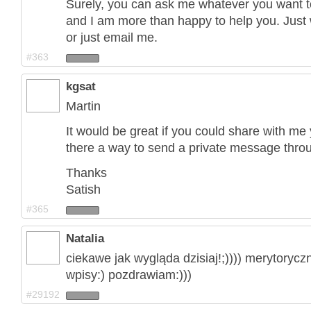
Surely, you can ask me whatever you want 
and I am more than happy to help you. Just 
or just email me.
#363
kgsat
Martin
It would be great if you could share with me
there a way to send a private message throu
Thanks
Satish
#365
Natalia
ciekawe jak wygląda dzisiaj!;)))) merytorycz
wpisy:) pozdrawiam:)))
#29192