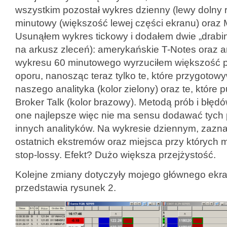
wszystkim pozostał wykres dzienny (lewy dolny 
minutowy (większość lewej części ekranu) oraz M
Usunąłem wykres tickowy i dodałem dwie „drabi
na arkusz zleceń): amerykańskie T-Notes oraz ang
wykresu 60 minutowego wyrzuciłem większość p
oporu, nanosząc teraz tylko te, które przygotow
naszego analityka (kolor zielony) oraz te, które
Broker Talk (kolor brazowy). Metodą prób i błędó
one najlepsze więc nie ma sensu dodawać tych
innych analityków. Na wykresie dziennym, zaz
ostatnich ekstremów oraz miejsca przy których
stop-lossy. Efekt? Dużo większa przejżystość.
Kolejne zmiany dotyczyły mojego głównego ekr
przedstawia rysunek 2.