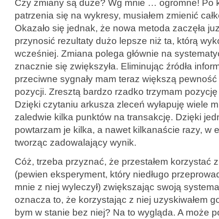
Czy zmiany są duże? Wg mnie … ogromne! Po k
patrzenia się na wykresy, musiałem zmienić całko
Okazało się jednak, że nowa metoda zaczęła juz
przynosić rezultaty dużo lepsze niż ta, którą w
wcześniej. Zmiana polega głównie na systematyc
znacznie się zwiększyła. Eliminując źródła inform
przeciwne sygnały mam teraz większą pewność
pozycji. Zresztą bardzo rzadko trzymam pozycję d
Dzięki czytaniu arkusza zleceń wyłapuję wiele mi
zaledwie kilka punktów na transakcję. Dzięki je
powtarzam je kilka, a nawet kilkanaście razy, w 
tworząc zadowalający wynik.
Cóż, trzeba przyznać, że przestałem korzystać z
(pewien eksperyment, który niedługo przeprowa
mnie z niej wyleczył) zwiększając swoją system
oznacza to, że korzystając z niej uzyskiwałem gor
bym w stanie bez niej? Na to wygląda. A może 