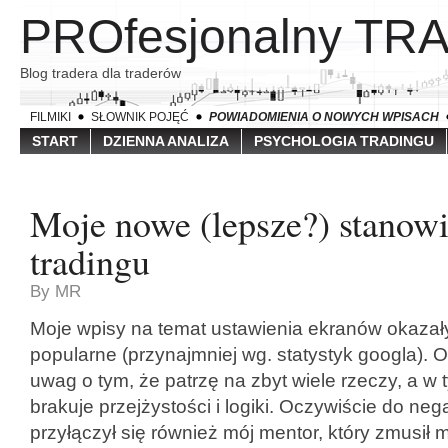
PROfesjonalny TR
Blog tradera dla traderów
FILMIKI
SŁOWNIK POJĘĆ
POWIADOMIENIA O NOWYCH WPISACH
START
DZIENNA ANALIZA
PSYCHOLOGIA TRADINGU
Moje nowe (lepsze?) stanowi
tradingu
By MR
Moje wpisy na temat ustawienia ekranów okazał
popularne (przynajmniej wg. statystyk googla). O
uwag o tym, że patrzę na zbyt wiele rzeczy, a w 
brakuje przejżystości i logiki. Oczywiście do n
przyłączył się również mój mentor, który zmusił