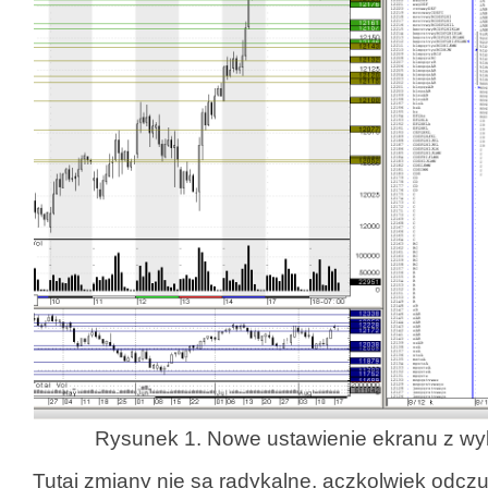
Rysunek 1. Nowe ustawienie ekranu z w
Tutaj zmiany nie są radykalne, aczkolwiek odcz