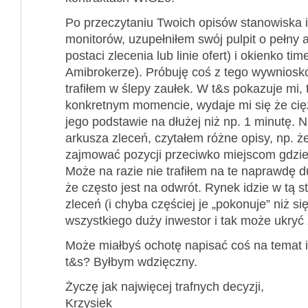
Po przeczytaniu Twoich opisów stanowiska i
monitorów, uzupełniłem swój pulpit o pełny 
postaci zlecenia lub linie ofert) i okienko ti
Amibrokerze). Próbuję coś z tego wywniosk
trafiłem w ślepy zaułek. W t&s pokazuje mi, 
konkretnym momencie, wydaje mi się że ci
jego podstawie na dłużej niż np. 1 minutę. 
arkusza zleceń, czytałem różne opisy, np. ż
zajmować pozycji przeciwko miejscom gdzie
Może na razie nie trafiłem na te naprawdę 
że często jest na odwrót. Rynek idzie w tą s
zleceń (i chyba częściej je „pokonuje” niż si
wszystkiego duży inwestor i tak może ukryć 
Może miałbyś ochotę napisać coś na temat inte
t&s? Byłbym wdzięczny.
Życzę jak najwięcej trafnych decyzji,
Krzysiek