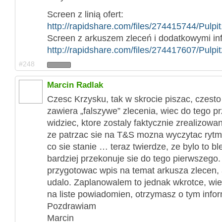
Screen z linią ofert:
http://rapidshare.com/files/274415744/Pulpit
Screen z arkuszem zleceń i dodatkowymi inf
http://rapidshare.com/files/274417607/Pulpit
#248
Marcin Radlak
Czesc Krzysku, tak w skrocie piszac, czesto
zawiera „falszywe” zlecenia, wiec do tego p
widziec, ktore zostaly faktycznie zrealizow
ze patrzac sie na T&S mozna wyczytac rytm 
co sie stanie … teraz twierdze, ze bylo to bl
bardziej przekonuje sie do tego pierwszego.
przygotowac wpis na temat arkusza zlecen, a
udalo. Zaplanowalem to jednak wkrotce, wiec
na liste powiadomien, otrzymasz o tym infor
Pozdrawiam
Marcin