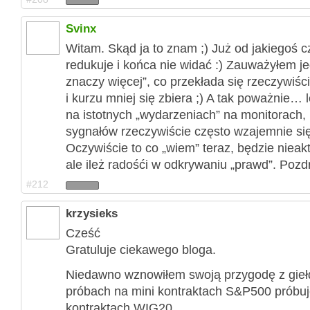
Svinx
Witam. Skąd ja to znam ;) Już od jakiegoś c
redukuje i końca nie widać :) Zauważyłem je
znaczy więcej”, co przekłada się rzeczywiści
i kurzu mniej się zbiera ;) A tak poważnie…
na istotnych „wydarzeniach” na monitorach,
sygnałów rzeczywiście często wzajemnie si
Oczywiście to co „wiem” teraz, będzie nieakt
ale ileż radośći w odkrywaniu „prawd”. Pozd
#212
krzysieks
Cześć
Gratuluje ciekawego bloga.
Niedawno wznowiłem swoją przygodę z gieł
próbach na mini kontraktach S&P500 próbuje
kontraktach WIG20.