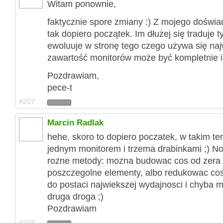
Witam ponownie,
faktycznie spore zmiany :) Z mojego doświad
tak dopiero początek. Im dłużej się traduje 
ewoluuje w stronę tego czego używa się najw
zawartość monitorów może być kompletnie i
Pozdrawiam,
pece-t
#207
Marcin Radlak
hehe, skoro to dopiero poczatek, w takim te
jednym monitorem i trzema drabinkami ;) No
rozne metody: mozna budowac cos od zera
poszczegolne elementy, albo redukowac co
do postaci najwiekszej wydajnosci i chyba m
druga droga ;)
Pozdrawiam
#208