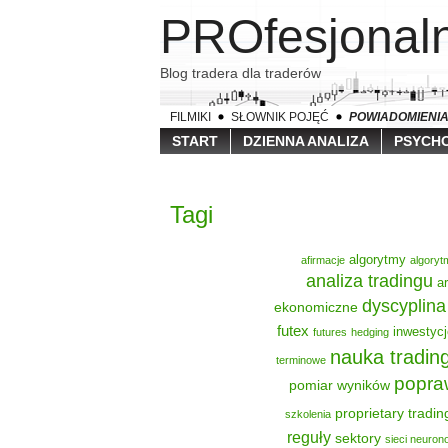
PROfesjona
Blog tradera dla traderów
FILMIKI
SŁOWNIK POJĘĆ
POWIADOMIENI
START
DZIENNA ANALIZA
PSYCHO
Tagi
algorytmy
afirmacje
algoryt
analiza tradingu
a
dyscyplina
ekonomiczne
futex
inwestycj
futures
hedging
nauka tradin
terminowe
popra
pomiar wyników
proprietary tradin
szkolenia
reguły
sektory
sieci neuro