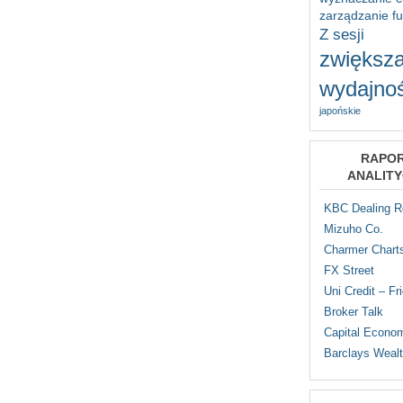
zarządzanie f
Z sesji
zwiększa
wydajnoś
japońskie
RAPO
ANALIT
KBC Dealing 
Mizuho Co.
Charmer Chart
FX Street
Uni Credit – Fr
Broker Talk
Capital Econo
Barclays Weal