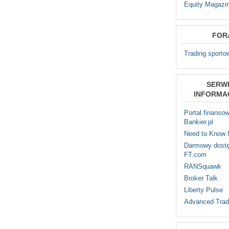
Equity Magazi
FOR
Trading sporto
SERW
INFORMA
Portal finanso
Bankier.pl
Need to Know
Darmowy dostę
FT.com
RANSquawk
Broker Talk
Liberty Pulse
Advanced Trad