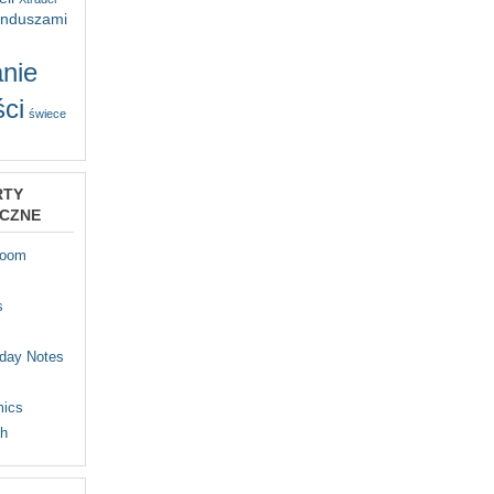
unduszami
nie
ci
świece
RTY
YCZNE
Room
s
iday Notes
mics
th