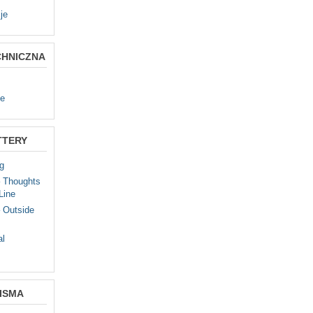
je
CHNICZNA
te
TTERY
g
– Thoughts
Line
 Outside
al
ISMA