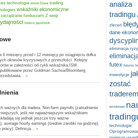
ces
technologia
trading
analiza
teoria Dowa
wskaźniki ekonomiczne
nologies
tradingu
Z sesji
zarządzanie funduszami
ydajności
błęd
świece japońskie
zleceń
dane ekono
nowe
dyscypli
eliminacja ryz
eliminacja
6 miesięcy przed i 12 miesięcy po osiągnięciu dołka
nych okresów kryzysowych z przeszłości. Kolejny
futex
torów w zależności od cykli wskaźnika ISM
futures
h
 opublikowane przez Goldman Sachsa/Bloomberg
ja
inwestycje
 przedstawia…
»
zostać
dnienia
tradere
na
terminowe
 ważnych dla tradera. Non-farm payrolls (zatrudnienie
żniejszych, jeśli nie najważniejszym wskaźnikiem
trading
składają się jednak jeszcze trzy ważne
, average hourly earnings (średnie zarobki na godzinę),
technologie
 pracy). Definicja…
»
Oprogramowa
pomiar wyn