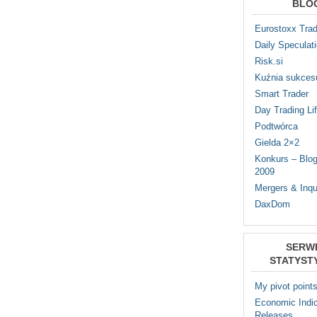
BLO
Eurostoxx Trad
Daily Speculat
Risk.si
Kuźnia sukces
Smart Trader
Day Trading Li
Podtwórca
Gielda 2×2
Konkurs – Blo
2009
Mergers & Inqu
DaxDom
SERW
STATYST
My pivot point
Economic Indic
Releases