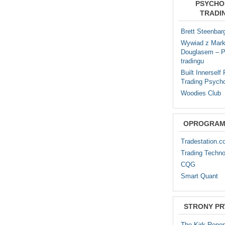
PSYCHO
TRADI
Brett Steenbar
Wywiad z Mar
Douglasem – P
tradingu
Built Innerself
Trading Psych
Woodies Club
OPROGRAM
Tradestation.
Trading Techno
CQG
Smart Quant
STRONY P
The Kirk Repor