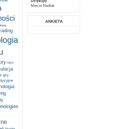
Dziękuję!
Marcin Radlak
a
ości
ANKIETA
lenia
trading
logia
u
ory
sieci
ulacja
e gry
stycyjne
nologia
ing
ny
hnologies
zne
li
Xtrader