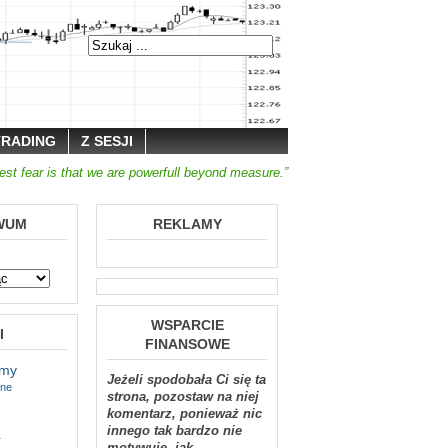
TRADING
Z SESJI
est fear is that we are powerfull beyond measure.”
WUM
REKLAMY
WSPARCIE
I
FINANSOWE
tmy
Jeżeli spodobała Ci się ta
jne
strona, pozostaw na niej
komentarz, ponieważ nic
a
innego tak bardzo nie
motywuje, jak