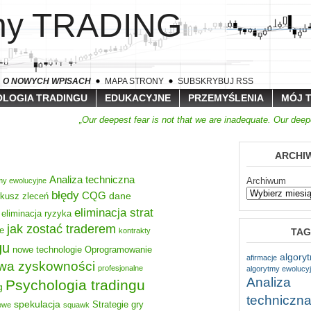
lny TRADING
A O NOWYCH WPISACH
MAPA STRONY
SUBSKRYBUJ RSS
LOGIA TRADINGU
EDUKACYJNE
PRZEMYŚLENIA
MÓJ 
„Our deepest fear is not that we are inadequate. Our deep
ARCHI
Analiza techniczna
Archiwum
my ewolucyjne
błędy
CQG
dane
rkusz zleceń
eliminacja strat
eliminacja ryzyka
jak zostać traderem
e
TAG
kontrakty
gu
nowe technologie
Oprogramowanie
algory
afirmacje
wa zyskowności
profesjonalne
algorytmy ewolucy
Analiza
Psychologia tradingu
g
techniczn
spekulacja
Strategie gry
nowe
squawk