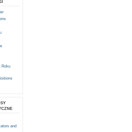
GI
er
ions
u
fe
g Roku
isitions
ISY
YCZNE
s
ators and