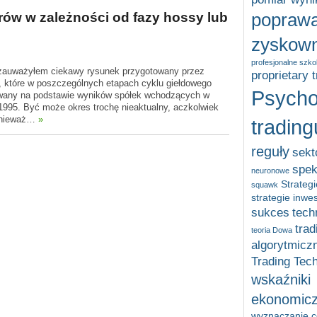
ów w zależności od fazy hossy lub
popraw
zyskown
profesjonalne szko
), zauważyłem ciekawy rysunek przygotowany przez
proprietary 
, które w poszczególnych etapach cyklu giełdowego
Psycho
owany na podstawie wyników spółek wchodzących w
1995. Być może okres trochę nieaktualny, aczkolwiek
ponieważ…
»
trading
reguły
sekt
spek
neuronowe
Strategi
squawk
strategie inwe
sukces
tech
trad
teoria Dowa
algorytmicz
Trading Tec
wskaźniki
ekonomic
wyznaczanie ce