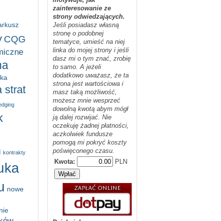
zainteresowanie ze
strony odwiedzających.
arkusz
Jeśli posiadasz własną
stronę o podobnej
y
CQG
tematyce, umieść na niej
linka do mojej strony i jeśli
miczne
dasz mi o tym znać, zrobię
na
to samo. A jeżeli
dodatkowo uważasz, że ta
yka
strona jest wartościowa i
 strat
masz taką możliwość,
możesz mnie wesprzeć
edging
dowolną kwotą abym mógł
k
ją dalej rozwijać. Nie
oczekuję żadnej płatności,
aczkolwiek fundusze
pomogą mi pokryć koszty
m
poświęconego czasu.
kontrakty
Kwota:
PLN
uka
u
nowe
nie
ików