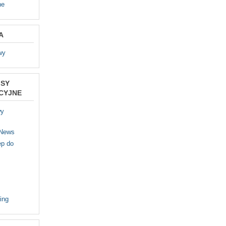
ne
A
wy
ISY
CYJNE
wy
 News
p do
ing