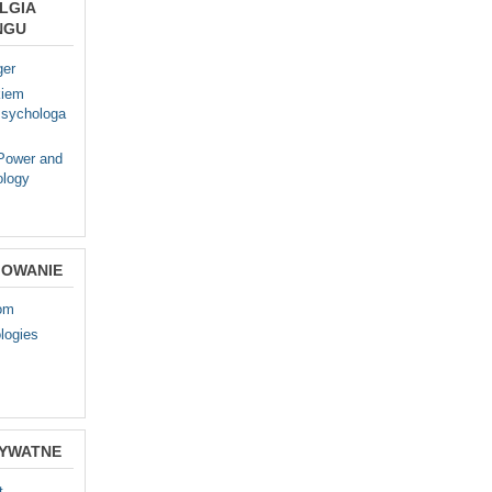
LGIA
NGU
ger
kiem
sychologa
 Power and
ology
OWANIE
com
logies
RYWATNE
t