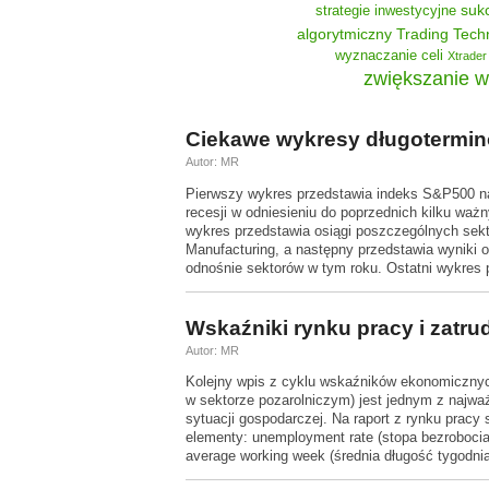
suk
strategie inwestycyjne
algorytmiczny
Trading Tech
wyznaczanie celi
Xtrader
zwiększanie w
Ciekawe wykresy długotermi
Autor: MR
Pierwszy wykres przedstawia indeks S&P500 na 
recesji w odniesieniu do poprzednich kilku waż
wykres przedstawia osiągi poszczególnych sek
Manufacturing, a następny przedstawia wyniki
odnośnie sektorów w tym roku. Ostatni wykres
Wskaźniki rynku pracy i zatru
Autor: MR
Kolejny wpis z cyklu wskaźników ekonomicznych
w sektorze pozarolniczym) jest jednym z najwa
sytuacji gospodarczej. Na raport z rynku pracy 
elementy: unemployment rate (stopa bezrobocia)
average working week (średnia długość tygodnia