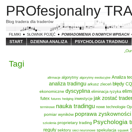
PROfesjonalny TR
Blog tradera dla traderów
FILMIKI
SŁOWNIK POJĘĆ
POWIADOMIENIA O NOWYCH WPISACH
START
DZIENNA ANALIZA
PSYCHOLOGIA TRADINGU
„Our
Tagi
Analiza te
algorytmy
afirmacje
algorytmy ewolucyjne
analiza tradingu
błędy
C
arkusz zleceń
dyscyplina
elim
ekonomiczne
eliminacja ryzyka
jak zostać trad
futex
inwestycje
futures
hedging
nauka tradingu
nowe technologie
Op
terminowe
poprawa zyskowności
pomiar wyników
Psychologia t
proprietary trading
szkolenia
reguły
sektory
spekulacja
S
sieci neuronowe
squawk