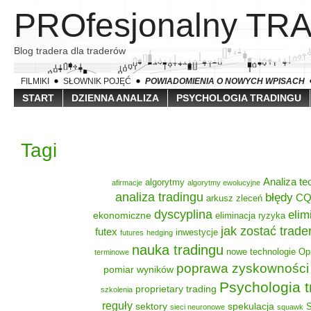
PROfesjonalny TR
Blog tradera dla traderów
FILMIKI
SŁOWNIK POJĘĆ
POWIADOMIENIA O NOWYCH WPISACH
START
DZIENNA ANALIZA
PSYCHOLOGIA TRADINGU
Tagi
Analiza te
algorytmy
afirmacje
algorytmy ewolucyjne
analiza tradingu
błędy
C
arkusz zleceń
dyscyplina
elim
ekonomiczne
eliminacja ryzyka
jak zostać trad
futex
inwestycje
futures
hedging
nauka tradingu
nowe technologie
Op
terminowe
poprawa zyskowności
pomiar wyników
Psychologia t
proprietary trading
szkolenia
reguły
sektory
spekulacja
S
sieci neuronowe
squawk