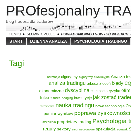
PROfesjonalny TR
Blog tradera dla traderów
FILMIKI
SŁOWNIK POJĘĆ
POWIADOMIENIA O NOWYCH WPISACH
START
DZIENNA ANALIZA
PSYCHOLOGIA TRADINGU
Tagi
Analiza te
algorytmy
afirmacje
algorytmy ewolucyjne
analiza tradingu
błędy
C
arkusz zleceń
dyscyplina
elim
ekonomiczne
eliminacja ryzyka
jak zostać trad
futex
inwestycje
futures
hedging
nauka tradingu
nowe technologie
Op
terminowe
poprawa zyskowności
pomiar wyników
Psychologia t
proprietary trading
szkolenia
reguły
sektory
spekulacja
S
sieci neuronowe
squawk