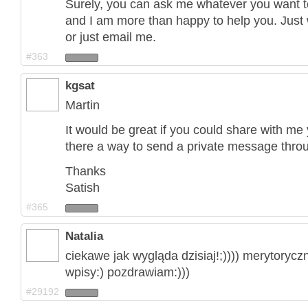
Surely, you can ask me whatever you want 
and I am more than happy to help you. Just 
or just email me.
#363
kgsat
Martin
It would be great if you could share with me
there a way to send a private message throu
Thanks
Satish
#365
Natalia
ciekawe jak wygląda dzisiaj!;)))) merytorycz
wpisy:) pozdrawiam:)))
#29192