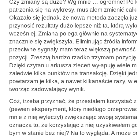
Czy zmiany są duże? Wg mnie … ogromne! Po k
patrzenia się na wykresy, musiałem zmienić całko
Okazało się jednak, że nowa metoda zaczęła juz
przynosić rezultaty dużo lepsze niż ta, którą w
wcześniej. Zmiana polega głównie na systematyc
znacznie się zwiększyła. Eliminując źródła inform
przeciwne sygnały mam teraz większą pewność
pozycji. Zresztą bardzo rzadko trzymam pozycję d
Dzięki czytaniu arkusza zleceń wyłapuję wiele mi
zaledwie kilka punktów na transakcję. Dzięki je
powtarzam je kilka, a nawet kilkanaście razy, w 
tworząc zadowalający wynik.
Cóż, trzeba przyznać, że przestałem korzystać z
(pewien eksperyment, który niedługo przeprowa
mnie z niej wyleczył) zwiększając swoją system
oznacza to, że korzystając z niej uzyskiwałem gor
bym w stanie bez niej? Na to wygląda. A może 