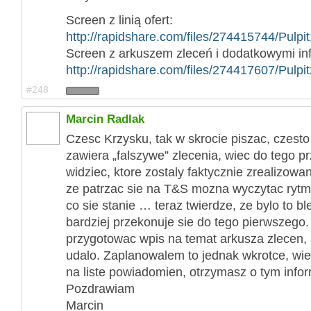
Screen z linią ofert:
http://rapidshare.com/files/274415744/Pulpit
Screen z arkuszem zleceń i dodatkowymi inf
http://rapidshare.com/files/274417607/Pulpit
#248
Marcin Radlak
Czesc Krzysku, tak w skrocie piszac, czesto
zawiera „falszywe” zlecenia, wiec do tego p
widziec, ktore zostaly faktycznie zrealizow
ze patrzac sie na T&S mozna wyczytac rytm 
co sie stanie … teraz twierdze, ze bylo to bl
bardziej przekonuje sie do tego pierwszego.
przygotowac wpis na temat arkusza zlecen, a
udalo. Zaplanowalem to jednak wkrotce, wiec
na liste powiadomien, otrzymasz o tym infor
Pozdrawiam
Marcin