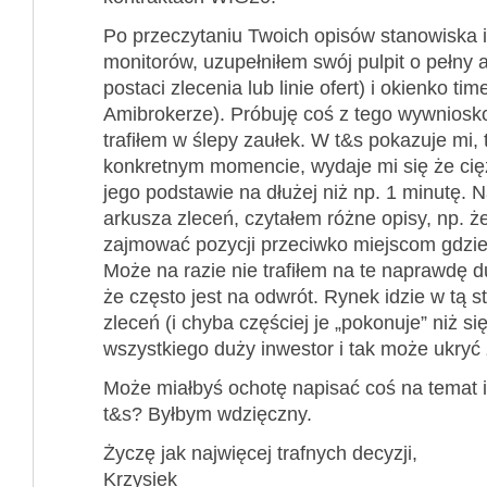
Po przeczytaniu Twoich opisów stanowiska i
monitorów, uzupełniłem swój pulpit o pełny 
postaci zlecenia lub linie ofert) i okienko ti
Amibrokerze). Próbuję coś z tego wywniosk
trafiłem w ślepy zaułek. W t&s pokazuje mi, 
konkretnym momencie, wydaje mi się że ci
jego podstawie na dłużej niż np. 1 minutę. 
arkusza zleceń, czytałem różne opisy, np. ż
zajmować pozycji przeciwko miejscom gdzie
Może na razie nie trafiłem na te naprawdę 
że często jest na odwrót. Rynek idzie w tą s
zleceń (i chyba częściej je „pokonuje” niż si
wszystkiego duży inwestor i tak może ukryć 
Może miałbyś ochotę napisać coś na temat inte
t&s? Byłbym wdzięczny.
Życzę jak najwięcej trafnych decyzji,
Krzysiek