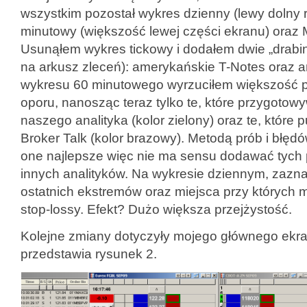
wszystkim pozostał wykres dzienny (lewy dolny 
minutowy (większość lewej części ekranu) oraz M
Usunąłem wykres tickowy i dodałem dwie „drabi
na arkusz zleceń): amerykańskie T-Notes oraz ang
wykresu 60 minutowego wyrzuciłem większość p
oporu, nanosząc teraz tylko te, które przygotow
naszego analityka (kolor zielony) oraz te, które
Broker Talk (kolor brazowy). Metodą prób i błędó
one najlepsze więc nie ma sensu dodawać tych
innych analityków. Na wykresie dziennym, zaz
ostatnich ekstremów oraz miejsca przy których
stop-lossy. Efekt? Dużo większa przejżystość.
Kolejne zmiany dotyczyły mojego głównego ekr
przedstawia rysunek 2.