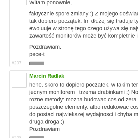
Witam ponownie,
faktycznie spore zmiany :) Z mojego doświad
tak dopiero początek. Im dłużej się traduje 
ewoluuje w stronę tego czego używa się najw
zawartość monitorów może być kompletnie i
Pozdrawiam,
pece-t
#207
Marcin Radlak
hehe, skoro to dopiero poczatek, w takim te
jednym monitorem i trzema drabinkami ;) No
rozne metody: mozna budowac cos od zera
poszczegolne elementy, albo redukowac co
do postaci najwiekszej wydajnosci i chyba m
druga droga ;)
Pozdrawiam
#208