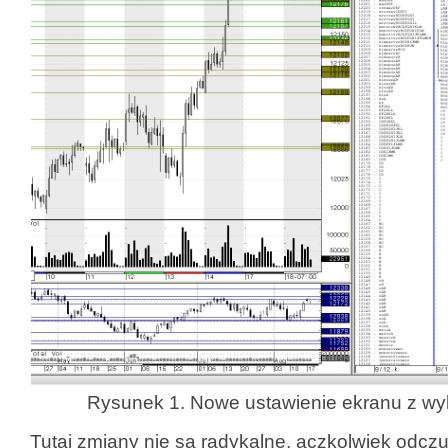
Rysunek 1. Nowe ustawienie ekranu z w
Tutaj zmiany nie są radykalne, aczkolwiek odcz