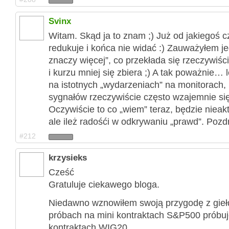
Svinx
Witam. Skąd ja to znam ;) Już od jakiegoś c
redukuje i końca nie widać :) Zauważyłem je
znaczy więcej”, co przekłada się rzeczywiści
i kurzu mniej się zbiera ;) A tak poważnie…
na istotnych „wydarzeniach” na monitorach,
sygnałów rzeczywiście często wzajemnie si
Oczywiście to co „wiem” teraz, będzie nieakt
ale ileż radośći w odkrywaniu „prawd”. Pozd
#212
krzysieks
Cześć
Gratuluje ciekawego bloga.
Niedawno wznowiłem swoją przygodę z gieł
próbach na mini kontraktach S&P500 próbuje
kontraktach WIG20.