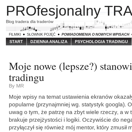
PROfesjonalny TR
Blog tradera dla traderów
FILMIKI
SŁOWNIK POJĘĆ
POWIADOMIENIA O NOWYCH WPISACH
START
DZIENNA ANALIZA
PSYCHOLOGIA TRADINGU
Moje nowe (lepsze?) stanowi
tradingu
By MR
Moje wpisy na temat ustawienia ekranów okazał
popularne (przynajmniej wg. statystyk googla). O
uwag o tym, że patrzę na zbyt wiele rzeczy, a w 
brakuje przejżystości i logiki. Oczywiście do n
przyłączył się również mój mentor, który zmusił